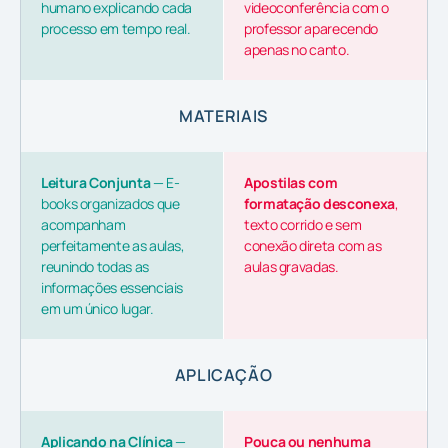
humano explicando cada
videoconferência com o
processo em tempo real.
professor aparecendo
apenas no canto.
MATERIAIS
Leitura Conjunta
— E-
Apostilas com
books organizados que
formatação desconexa
,
acompanham
texto corrido e sem
perfeitamente as aulas,
conexão direta com as
reunindo todas as
aulas gravadas.
informações essenciais
em um único lugar.
APLICAÇÃO
Aplicando na Clínica
—
Pouca ou nenhuma