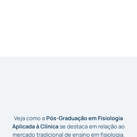
embasamento para aplicar tratamentos
pr
eficazes, compreendendo com profundidade os
se
mecanismos fisiológicos que fundamentam cada
só
intervenção clínica.
Porque escolher a Pós
Graduação do Fisiologia
Didática?
Veja como a
Pós-Graduação em Fisiologia
Aplicada à Clínica
se destaca em relação ao
mercado tradicional de ensino em fisiologia.