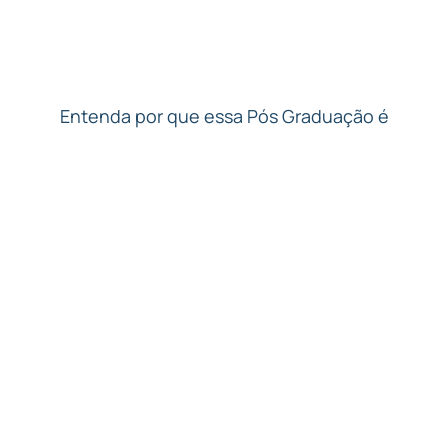
Assista o Vídeo
Entenda por que essa Pós Graduação é
diferente de tudo que você já viu!