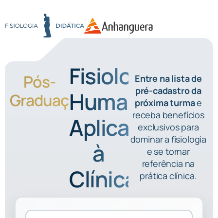
Fisiologia
Pós-
Entre na lista de
pré-cadastro da
Humana
Graduação:
próxima turma
e
receba benefícios
Aplicada
exclusivos para
dominar a fisiologia
à
e se tornar
referência na
Clínica
prática clínica.