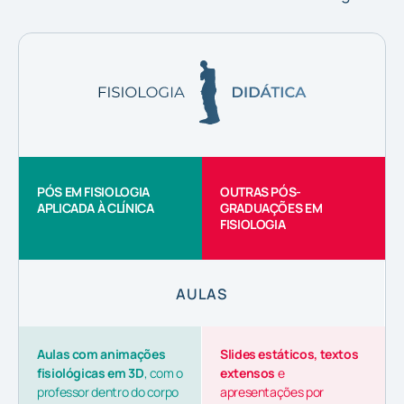
PÓS EM FISIOLOGIA
OUTRAS PÓS-
APLICADA À CLÍNICA
GRADUAÇÕES EM
FISIOLOGIA
AULAS
Aulas com animações
Slides estáticos, textos
fisiológicas em 3D
, com o
extensos
e
professor dentro do corpo
apresentações por